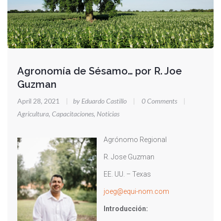
Agronomía de Sésamo… por R. Joe
Guzman
April 28, 2021
|
by Eduardo Castillo
|
0 Comments
|
Agricultura
,
Capacitaciones
,
Noticias
Agrónomo Regional
R. Jose Guzman
EE. UU. – Texas
joeg@equi-nom.com
Introducción: