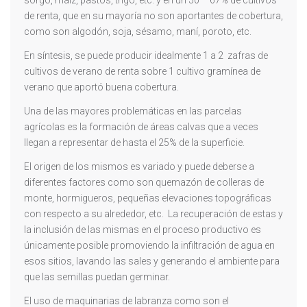
sorgo, maíz, pastos, trigo, etc. y en un 50 – 67% de cultivos
de renta, que en su mayoría no son aportantes de cobertura,
como son algodón, soja, sésamo, maní, poroto, etc.
En síntesis, se puede producir idealmente 1 a 2 zafras de
cultivos de verano de renta sobre 1 cultivo gramínea de
verano que aportó buena cobertura.
Una de las mayores problemáticas en las parcelas
agrícolas es la formación de áreas calvas que a veces
llegan a representar de hasta el 25% de la superficie.
El origen de los mismos es variado y puede deberse a
diferentes factores como son quemazón de colleras de
monte, hormigueros, pequeñas elevaciones topográficas
con respecto a su alrededor, etc. La recuperación de estas y
la inclusión de las mismas en el proceso productivo es
únicamente posible promoviendo la infiltración de agua en
esos sitios, lavando las sales y generando el ambiente para
que las semillas puedan germinar.
El uso de maquinarias de labranza como son el