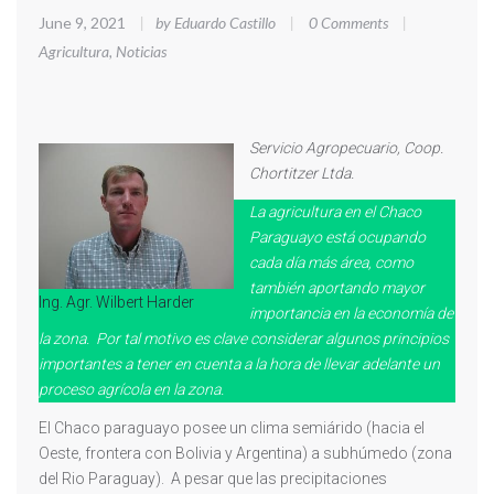
June 9, 2021
|
by Eduardo Castillo
|
0 Comments
|
Agricultura
,
Noticias
Servicio Agropecuario, Coop.
Chortitzer Ltda.
La agricultura en el Chaco
Paraguayo está ocupando
cada día más área, como
también aportando mayor
Ing. Agr. Wilbert Harder
importancia en la economía de
la zona. Por tal motivo es clave considerar algunos principios
importantes a tener en cuenta a la hora de llevar adelante un
proceso agrícola en la zona.
El Chaco paraguayo posee un clima semiárido (hacia el
Oeste, frontera con Bolivia y Argentina) a subhúmedo (zona
del Rio Paraguay). A pesar que las precipitaciones