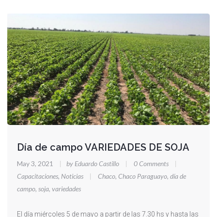
Día de campo VARIEDADES DE SOJA
May 3, 2021
|
by Eduardo Castillo
|
0 Comments
|
Capacitaciones
,
Noticias
|
Chaco
,
Chaco Paraguayo
,
día de
campo
,
soja
,
variedades
El día miércoles 5 de mayo a partir de las 7.30 hs y hasta las