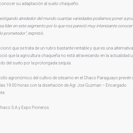
conocer su adaptación al suelo chaqueño.
nvestigando alrededor del mundo cuantas variedades podíamos poner a pr
a líder en este segmento por lo que nos pareció muy interesante conocer
lo prometedor”,
expresó.
ionó que se trata de un rubro bastante rentable y que es una alternativ
ció que la agricultura chaqueña no está atravesando en la actualidad 
do del suelo por la prolongada sequía.
rollo agronómico del cultivo de sésamo en el Chaco Paraguayo prevén
 las 19:00 horas con la disertación de Agr. Joe Guzman – Encargado
te.
 Chaco S.A y Expo Pioneros.