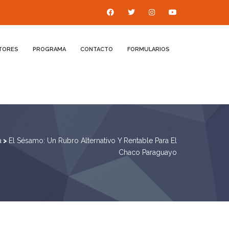
TORES
PROGRAMA
CONTACTO
FORMULARIOS
a
>
El Sésamo: Un Rubro Alternativo Y Rentable Para El
Chaco Paraguayo