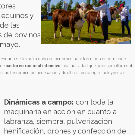
tores
 equinos y
de las
es de bovinos
e mayo.
pecuario se llevará a cabo un certamen para los niños denominado
 de
pastoreo racional
intensivo
, una actividad que se desarrollará sob
las herramientas necesarias y de última tecnología, incluyendo el
Dinámicas a campo:
con toda la
maquinaria en acción en cuanto a
labranza, siembra, pulverización,
henificación, drones y confección de