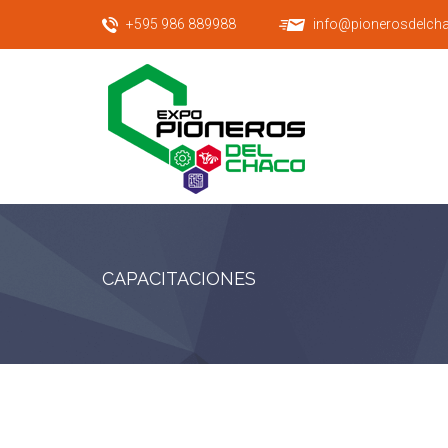
+595 986 889988
info@pionerosdelch
CAPACITACIONES