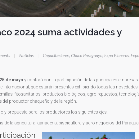
aco 2024 suma actividades y
ments
|
Noticias
|
Capacitaciones
,
Chaco Paraguayo
,
Expo Pioneros
,
Exp
 25 de mayo
y contará con la participación de las principales empresas
 e internacional, que estarán presentes exhibiendo todas las novedades
millas, fitosanitarios, productos biológicos, agro repuestos, tecnologí
e del productor chaqueño y de la región.
o y propuesta para los productores los siguientes ejes:
 de la agricultura, ganadería, piscicultura y agro negocios del Paragua
rticipación