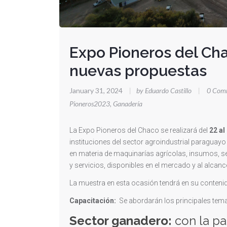
Expo Pioneros del Ch
nuevas propuestas
January 31, 2024
|
by Eduardo Castillo
|
0 Com
Pioneros2023
,
Ganadería
La Expo Pioneros del Chaco se realizará del
22 al
instituciones del sector agroindustrial paraguayo
en materia de maquinarías agrícolas, insumos, se
y servicios, disponibles en el mercado y al alcanc
La muestra en esta ocasión tendrá en su contenid
Capacitación:
Se abordarán los principales temas
Sector ganadero:
con la pa