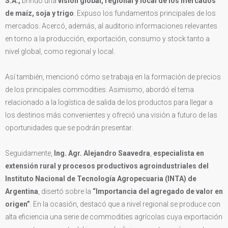
S.A.,
brindó una
visión global, regional y local de los mercados
de maíz, soja y trigo
. Expuso los fundamentos principales de los
mercados. Acercó, además, al auditorio informaciones relevantes
en torno a la producción, exportación, consumo y stock tanto a
nivel global, como regional y local.
Así también, mencionó cómo se trabaja en la formación de precios
de los principales commodities. Asimismo, abordó el tema
relacionado a la logística de salida de los productos para llegar a
los destinos más convenientes y ofreció una visión a futuro de las
oportunidades que se podrán presentar.
Seguidamente,
Ing. Agr. Alejandro Saavedra
,
especialista en
extensión rural y procesos productivos agroindustriales del
Instituto Nacional de Tecnología Agropecuaria (INTA) de
Argentina
, disertó sobre la
“Importancia del agregado de valor en
origen”
. En la ocasión, destacó que a nivel regional se produce con
alta eficiencia una serie de commodities agrícolas cuya exportación