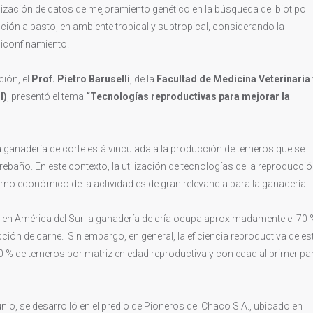
tilización de datos de mejoramiento genético en la búsqueda del biotipo
ción a pasto, en ambiente tropical y subtropical, considerando la
miconfinamiento.
ción, el
Prof. Pietro Baruselli
, de la
Facultad de Medicina Veterinaria 
l)
, presentó el tema
“Tecnologías reproductivas para mejorar la
la ganadería de corte está vinculada a la producción de terneros que se
rebaño. En este contexto, la utilización de tecnologías de la reproducci
orno económico de la actividad es de gran relevancia para la ganadería.
 en América del Sur la ganadería de cría ocupa aproximadamente el 70 
ión de carne. Sin embargo, en general, la eficiencia reproductiva de es
 % de terneros por matriz en edad reproductiva y con edad al primer pa
io, se desarrolló en el predio de Pioneros del Chaco S.A., ubicado en