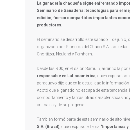
La ganadería chaqueña sigue enfrentando import
Seminario de Ganadería: tecnologías para el me
edición, fueron compartidos importantes conocim
productores.
El seminario se desarrolló este sábado 1 de junio,
organizada por Pioneros del Chaco S.A., sociedad 
Chortitzer, Neuland y Fernheim.
Desde las 8:00, en el salón Samu´ũ, arrancó la pone
responsable en Latinoamérica
, quien expuso so
paraguayo dijo que en la actualidad la información e
Acotó que el ganado no escapa de esta tendencia.
comportamiento y tantas otras características hoy
animales y de su progenie.
También formó parte de este seminario de alto nive
S.A. (Brasil)
, quien expuso el tema
“Importancia y 