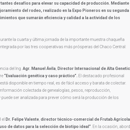
antes desafíos para elevar su capacidad de producción. Mediante 
joramiento del rodeo, realizado en la Expo Pioneros en su segunda
ientos que sumarán eficiencia y calidad a la actividad de los
 durante la cuarta y última jornada de la importante muestra chaqueña
integrada por las tres cooperativas más prósperas del Chaco Central:
ncia del Ing.
Agr. Manuel Ávila
,
Director Internacional de Alta Geneti
bre
“Evaluación genética y caso práctico”.
El destacado profesional
stá disponible en tiempo real, es de fácil acceso y barata de colectar.
 Información colectada de genealogías, pesos, reproducción,
 puede ser analizada para prever cómo será la producción de los
l el
Dr. Felipe Valente
,
director técnico-comercial de Frutab Agrícola
uso de datos para la selección de biotipo ideal”
. En la ocasión, abor