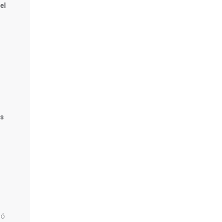
el
cs
dó