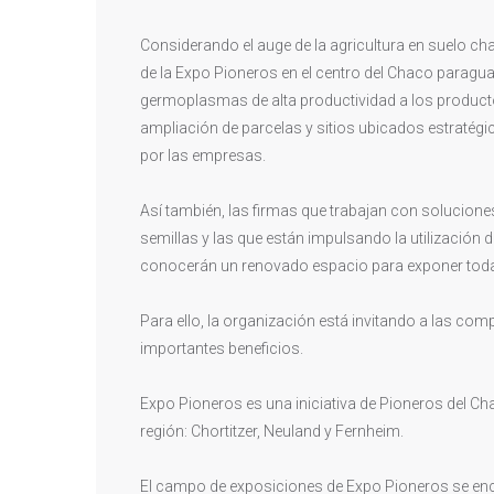
Considerando el auge de la agricultura en suelo ch
de la Expo Pioneros en el centro del Chaco parag
germoplasmas de alta productividad a los producto
ampliación de parcelas y sitios ubicados estratég
por las empresas.
Así también, las firmas que trabajan con solucione
semillas y las que están impulsando la utilización de
conocerán un renovado espacio para exponer toda 
Para ello, la organización está invitando a las co
importantes beneficios.
Expo Pioneros es una iniciativa de Pioneros del Ch
región: Chortitzer, Neuland y Fernheim.
El campo de exposiciones de Expo Pioneros se encu