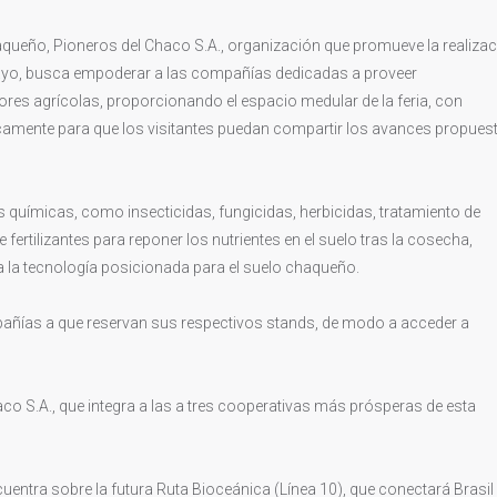
aqueño, Pioneros del Chaco S.A., organización que promueve la realiza
uayo, busca empoderar a las compañías dedicadas a proveer
res agrícolas, proporcionando el espacio medular de la feria, con
icamente para que los visitantes puedan compartir los avances propues
s químicas, como insecticidas, fungicidas, herbicidas, tratamiento de
 fertilizantes para reponer los nutrientes en el suelo tras la cosecha,
la tecnología posicionada para el suelo chaqueño.
mpañías a que reservan sus respectivos stands, de modo a acceder a
aco S.A., que integra a las a tres cooperativas más prósperas de esta
entra sobre la futura Ruta Bioceánica (Línea 10), que conectará Brasil