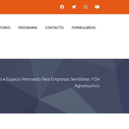
TORES
PROGRAMA
CONTACTO
FORMULARIOS
as
>
Espacio Renovado Para Empresas Semilleras Y De
Agroinsumos